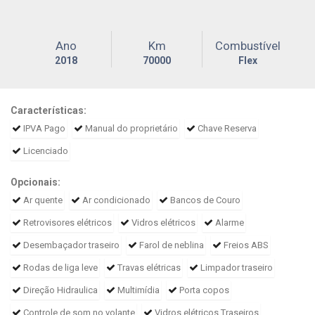
Ano
Km
Combustível
2018
70000
Flex
Características:
IPVA Pago
Manual do proprietário
Chave Reserva
Licenciado
Opcionais:
Ar quente
Ar condicionado
Bancos de Couro
Retrovisores elétricos
Vidros elétricos
Alarme
Desembaçador traseiro
Farol de neblina
Freios ABS
Rodas de liga leve
Travas elétricas
Limpador traseiro
Direção Hidraulica
Multimídia
Porta copos
Controle de som no volante
Vidros elétricos Traseiros